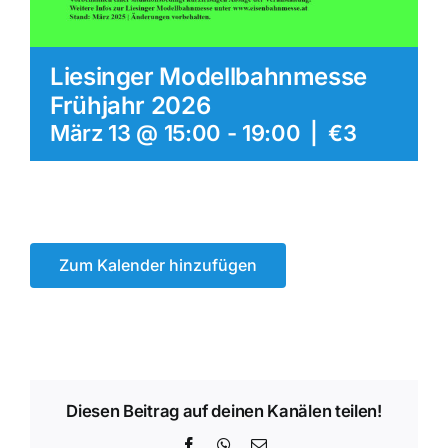
Liesinger Modellbahnmesse
Frühjahr 2026
März 13 @ 15:00
-
19:00
|
€3
Zum Kalender hinzufügen
Diesen Beitrag auf deinen Kanälen teilen!
Facebook
WhatsApp
E-