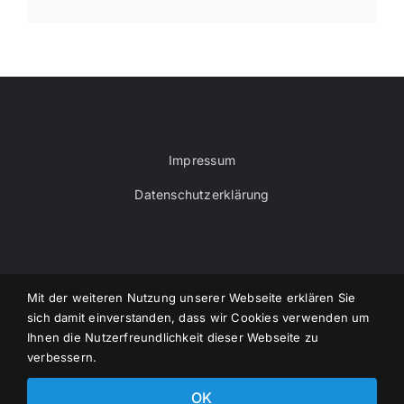
Impressum
Datenschutzerklärung
Mit der weiteren Nutzung unserer Webseite erklären Sie
sich damit einverstanden, dass wir Cookies verwenden um
© VOEMEC - Verband der Österreichischen
Ihnen die Nutzerfreundlichkeit dieser Webseite zu
Modelleisenbahnclubs | Powered by
Pilz IT-
verbessern.
Dienstleistungen
OK