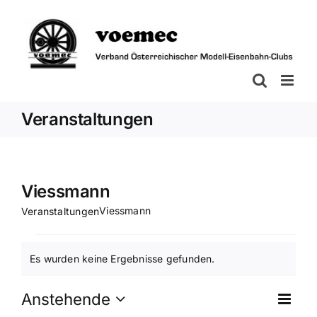
Zum
Inhalt
springen
Veranstaltungen
Viessmann
Viessmann
Veranstaltungen
Veranstaltungen
Es wurden keine Ergebnisse gefunden.
Hinweis
Vera
Anstehende
Ansi
Liste
Ansi