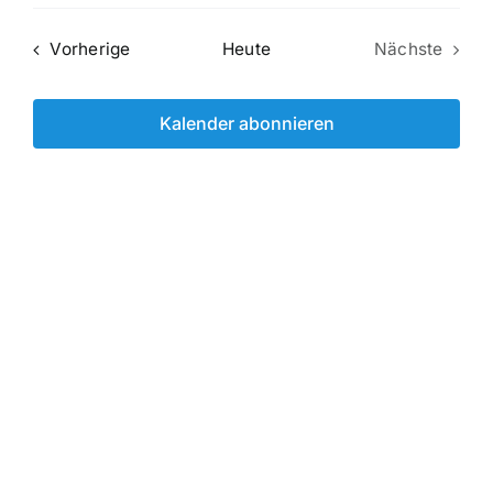
Datum
Navi
wählen.
Navi
Veranstaltungen
Vorherige
Heute
Nächste
Veranstal
Kalender abonnieren